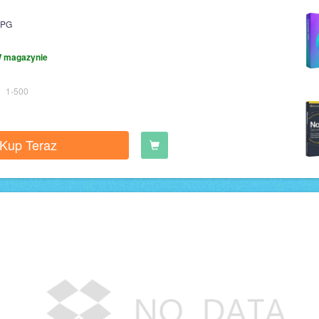
PG
 magazynie
1-500
Kup Teraz