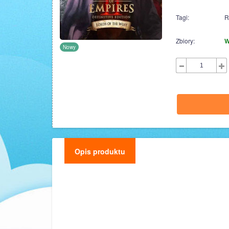
Tagi:
R
Zbiory:
W
Nowy
Opis produktu