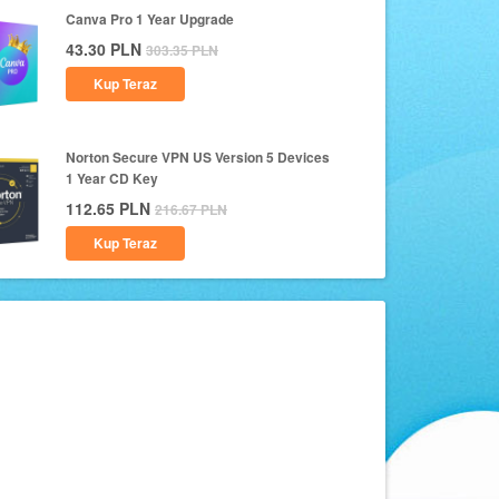
Canva Pro 1 Year Upgrade
43.30
PLN
303.35
PLN
Kup Teraz
Norton Secure VPN US Version 5 Devices
1 Year CD Key
112.65
PLN
216.67
PLN
Kup Teraz