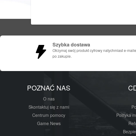
Szybka dostawa
Otrzymaj swój produkt cyfrowy natychmiast e-mail
po zakupie.
POZNAĆ NAS
C
O nas
Skontaktuj się z nami
Po
Centrum pomocy
Polityka 
Game News
Ref
Bezpie