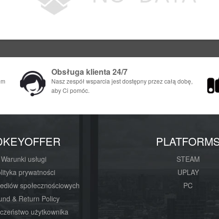
Obsługa klienta 24/7
em
Nasz zespół wsparcia jest dostępny przez całą dobę,
aby Ci pomóc.
DKEYOFFER
PLATFORM
Warunki usługi
STEAM
lityka prywatności
UPLAY
mediów społecznościowych
PC
und & Return Policy
czeństwo użytkownika