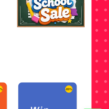
8%
-89%