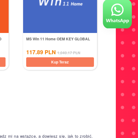
D
MS Win 11 Home OEM KEY GLOBAL
117.89
PLN
1,040.17
PLN
Kup Teraz
 mi na wstążce, a dowiesz się, jak to zrobić.