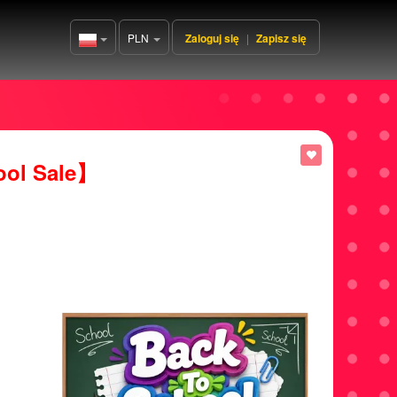
PLN
Zaloguj się
|
Zapisz się
Poland(Polski)
ool Sale】