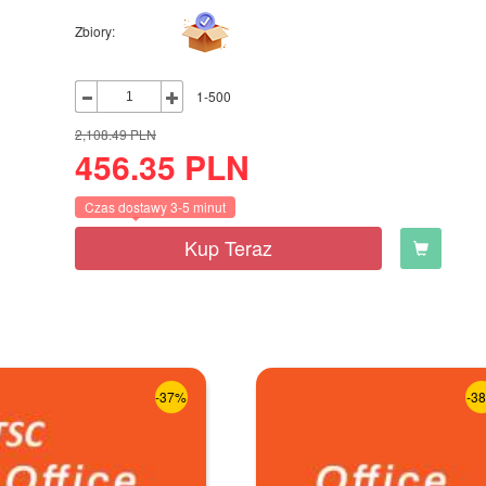
Zbiory:
1-500
2,108.49
PLN
456.35
PLN
Czas dostawy 3-5 minut
Kup Teraz
-37%
-3