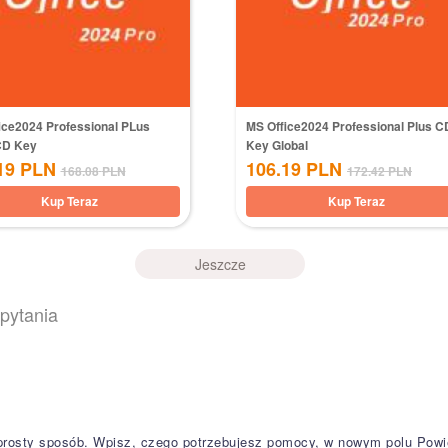
ice2024 Professional PLus
MS Office2024 Professional Plus C
CD Key
Key Global
19
PLN
106.19
PLN
168.08
PLN
172.42
PLN
Kup Teraz
Kup Teraz
Jeszcze
pytania
osty sposób. Wpisz, czego potrzebujesz pomocy, w nowym polu Powiedz