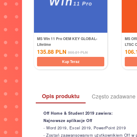
MS Win 11 Pro OEM KEY GLOBAL-
MS Off
Lifetime
LTSC 
135.88
PLN
106.
866.81
PLN
Kup Teraz
Opis produktu
Często zadawane 
Off Home & Student 2019 zawiera:
Najnowsze aplikacje Off
- Word 2019, Excel 2019, PowerPoint 2019
- Zostań zaawansowanym użytkownikiem Off w pr