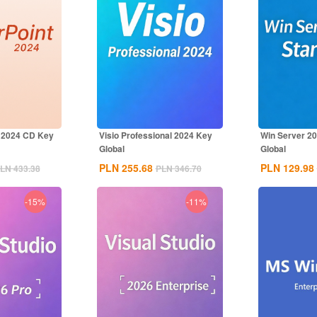
 2024 CD Key
Visio Professional 2024 Key
Win Server 2
Global
Global
PLN 255.68
PLN 129.98
LN 433.38
PLN 346.70
-15%
-11%