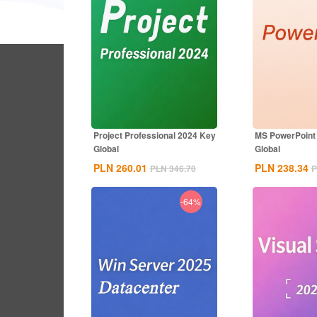
Project Professional 2024 Key
MS PowerPoint
Global
Global
PLN 260.01
PLN 238.34
PLN 346.70
P
-64%