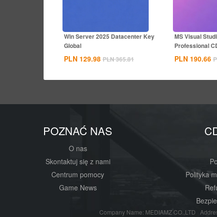
Win Server 2025 Datacenter Key
MS Visual Stud
Global
Professional C
PLN 129.98
PLN 190.66
PLN 365.81
P
POZNAĆ NAS
C
O nas
Skontaktuj się z nami
Po
Centrum pomocy
Polityka 
Game News
Ref
Bezpie
Company Name: MEDIAMZ CO.,LTD Addres