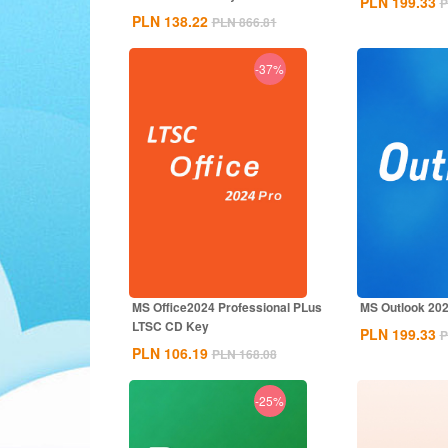
PLN 199.33
P
PLN 138.22
PLN 866.81
-37%
MS Office2024 Professional PLus
MS Outlook 202
LTSC CD Key
PLN 199.33
P
PLN 106.19
PLN 168.08
-25%