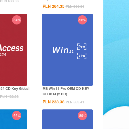
PLN 433.38
PLN 264.35
PLN 866.81
-54%
-58%
24 CD Key Global
MS Win 11 Pro OEM CD-KEY
GLOBAL(2 PC)
PLN 433.38
PLN 238.38
PLN 563.41
-66%
-89%