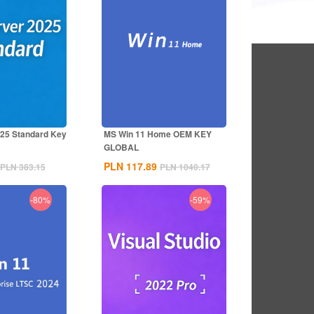
025 Standard Key
MS Win 11 Home OEM KEY
GLOBAL
PLN 117.89
PLN 383.15
PLN 1040.17
-80%
-59%