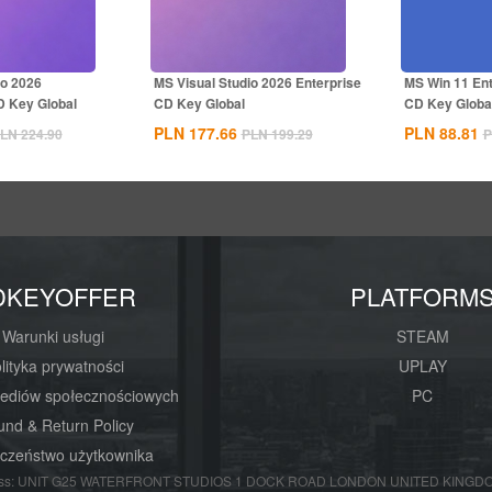
io 2026
MS Visual Studio 2026 Enterprise
MS Win 11 En
D Key Global
CD Key Global
CD Key Globa
PLN 177.66
PLN 88.81
LN 224.90
PLN 199.29
P
DKEYOFFER
PLATFORM
Warunki usługi
STEAM
lityka prywatności
UPLAY
mediów społecznościowych
PC
und & Return Policy
czeństwo użytkownika
s: UNIT G25 WATERFRONT STUDIOS 1 DOCK ROAD LONDON UNITED KINGDOM E