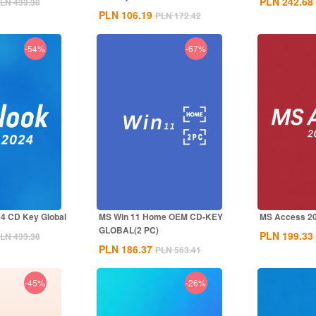
PLN 242.68
LN 433.38
PLN 106.19
PLN 172.42
-54%
-67%
4 CD Key Global
MS Win 11 Home OEM CD-KEY
MS Access 20
GLOBAL(2 PC)
PLN 199.33
LN 433.38
PLN 186.37
PLN 563.41
-45%
-26%