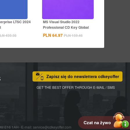
terprise LTSC 2024
MS Visual Studio 2022
l
Professional CD Key Global
PLN 64.97
LN 433.38
PLN 159.46
Zapisz się do newslettera cdkeyoffer
S
GET THE BEST OFFER THROUGH E-MAIL / SMS
Czat na żywo
16 1AH E-mail: service@cdkeyoffer.com