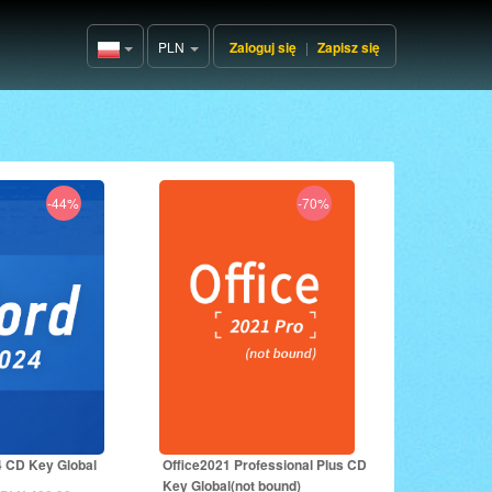
PLN
Zaloguj się
|
Zapisz się
Poland(Polski)
-44%
-70%
 CD Key Global
Office2021 Professional Plus CD
Key Global(not bound)