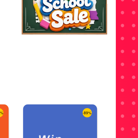
8%
-89%