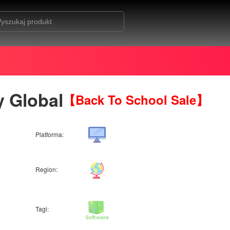
 Global
【Back To School Sale】
Platforma:
Region:
Tagi: