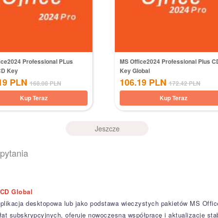
ice2024 Professional PLus
MS Office2024 Professional Plus C
CD Key
Key Global
19
PLN
106.19
PLN
168.08
PLN
172.42
PLN
Kup Teraz
Kup Teraz
Jeszcze
pytania
CD Global
plikacja desktopowa lub jako podstawa wieczystych pakietów MS Office
at subskrypcyjnych, oferuje nowoczesną współpracę i aktualizacje stabi