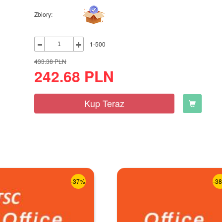
Zbiory:
1-500
433.38
PLN
242.68
PLN
Kup Teraz
-37%
-3