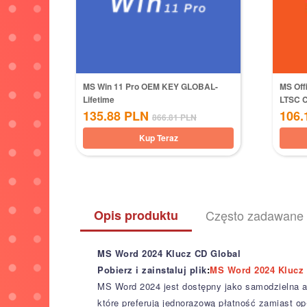
MS Win 11 Pro OEM KEY GLOBAL-
MS Off
Lifetime
LTSC 
135.88
PLN
106.
866.81
PLN
Kup Teraz
Opis produktu
Często zadawane 
MS Word 2024 Klucz CD Global
Pobierz i zainstaluj plik
:
MS Word 2024 Klucz 
MS Word 2024 jest dostępny jako samodzielna a
które preferują jednorazową płatność zamiast opł