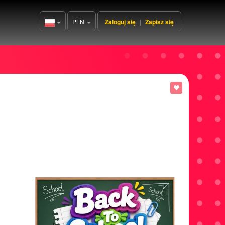
PLN
Zaloguj się
|
Zapisz się
Poland(Polski)