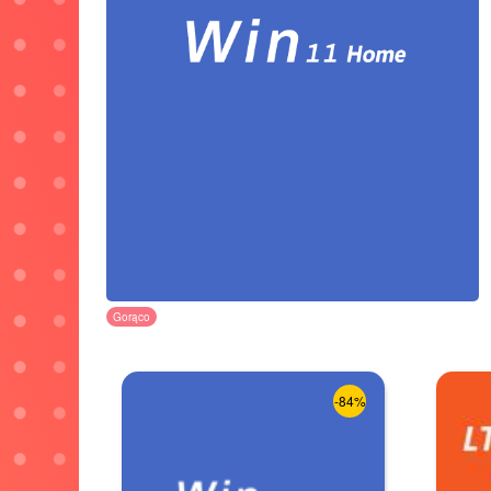
Gorąco
-84%