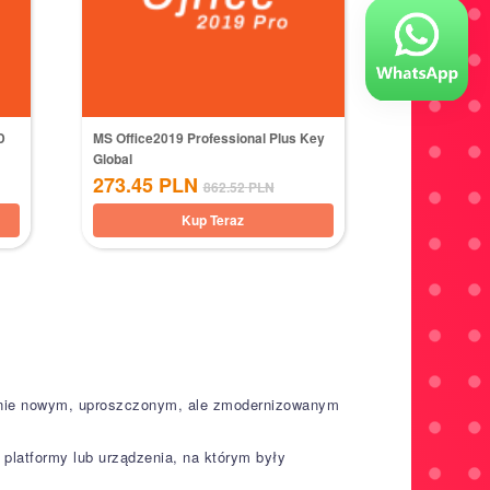
D
MS Office2019 Professional Plus Key
Global
273.45
PLN
862.52
PLN
Kup Teraz
ełnie nowym, uproszczonym, ale zmodernizowanym
 platformy lub urządzenia, na którym były