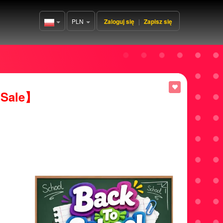
PLN
Zaloguj się
|
Zapisz się
Poland(Polski)
 Sale】