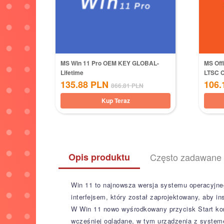
MS Win 11 Pro OEM KEY GLOBAL-
MS Off
Lifetime
LTSC 
135.88
PLN
106.
866.81
PLN
Kup Teraz
Opis produktu
Często zadawane 
Win 11 to najnowsza wersja systemu operacyjn
interfejsem, który został zaprojektowany, aby 
W Win 11 nowo wyśrodkowany przycisk Start korzy
wcześniej oglądane, w tym urządzenia z system