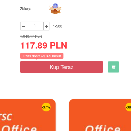
Zbiory:
1-500
1,040.17
PLN
117.89
PLN
Czas dostawy 3-5 minut
Kup Teraz
-37%
-3