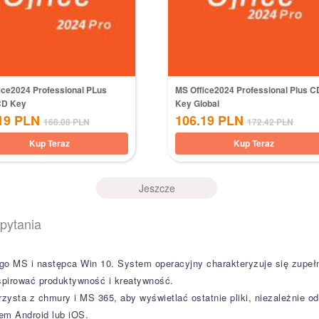
ice2024 Professional PLus
MS Office2024 Professional Plus C
CD Key
Key Global
19
PLN
106.19
PLN
168.08
PLN
172.42
PLN
Kup Teraz
Kup Teraz
Jeszcze
pytania
ego MS i następca Win 10. System operacyjny charakteryzuje się zup
inspirować produktywność i kreatywność.
sta z chmury i MS 365, aby wyświetlać ostatnie pliki, niezależnie od
em Android lub iOS.