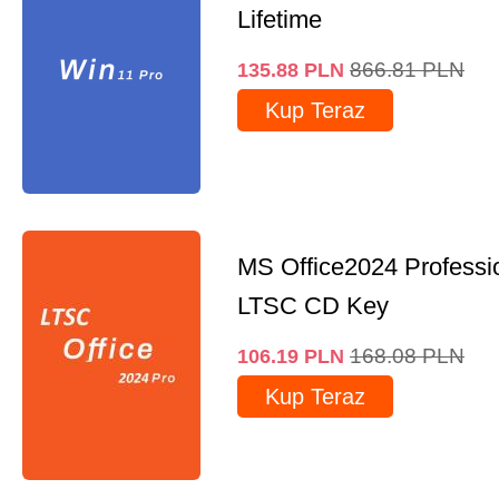
Lifetime
866.81
PLN
135.88
PLN
Kup Teraz
MS Office2024 Professi
LTSC CD Key
168.08
PLN
106.19
PLN
Kup Teraz