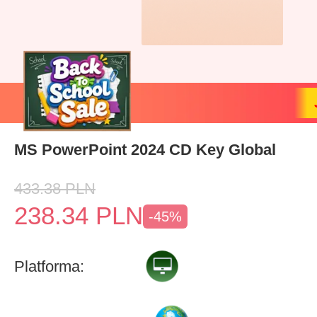
MS PowerPoint 2024 CD Key Global
433.38
PLN
238.34
PLN
-45%
Platforma: