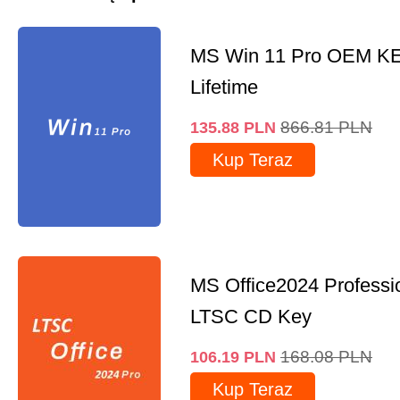
MS Win 11 Pro OEM K
Lifetime
866.81
PLN
135.88
PLN
Kup Teraz
MS Office2024 Professi
LTSC CD Key
168.08
PLN
106.19
PLN
Kup Teraz