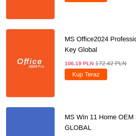
MS Office2024 Professi
Key Global
172.42
PLN
106.19
PLN
Kup Teraz
MS Win 11 Home OEM
GLOBAL