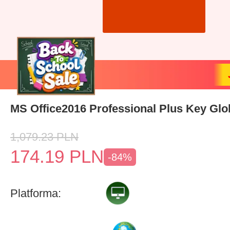
MS Office2016 Professional Plus Key Glo
1,079.23
PLN
174.19
PLN
-84%
Platforma: