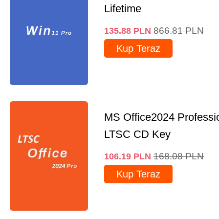
Lifetime
866.81
PLN
135.88
PLN
Kup Teraz
MS Office2024 Professi
LTSC CD Key
168.08
PLN
106.19
PLN
Kup Teraz